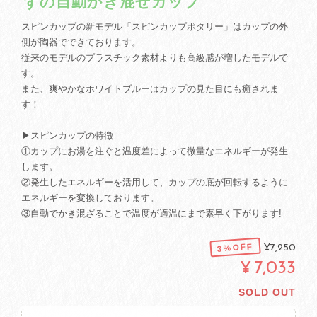
ずの自動かき混ぜカップ
スピンカップの新モデル「スピンカップポタリー」はカップの外
側が陶器でできております。
従来のモデルのプラスチック素材よりも高級感が増したモデルで
す。
また、爽やかなホワイトブルーはカップの見た目にも癒されま
す！
▶スピンカップの特徴
①カップにお湯を注ぐと温度差によって微量なエネルギーが発生
します。
②発生したエネルギーを活用して、カップの底が回転するように
エネルギーを変換しております。
③自動でかき混ざることで温度が適温にまで素早く下がります!
3%OFF
¥7,250
¥7,033
SOLD OUT