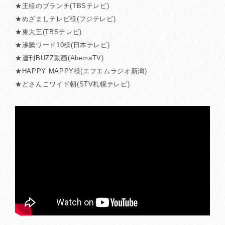
★王様のブランチ(TBSテレビ)
★めざましテレビ様(フジテレビ)
★東大王(TBSテレビ)
★沸騰ワード10様(日本テレビ)
★週刊BUZZ動画(AbemaTV)
★HAPPY MAPPY様(エフエムラジオ新潟)
★どさんこワイド朝(STV札幌テレビ)