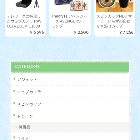
テレワークに特化し
Theory11 アベンジャ
スピンカップNEO マ
たウェブカメラ RAV
ーズ AVENGERS ト
ドラーいらずの自動
OLTA ZOOM C1000
ランプ
かき混ぜカップ
¥6,596
¥2,500
¥7,256
CATEGORY
ガジェット
ウェブカメラ
スピンカップ
ドローン
付属品
ライト