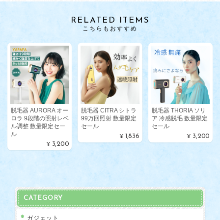
RELATED ITEMS
こちらもおすすめ
脱毛器 AURORA オー
脱毛器 CITRA シトラ
脱毛器 THORIA ソリ
ロラ 9段階の照射レベ
99万回照射 数量限定
ア 冷感脱毛 数量限定
ル調整 数量限定セー
セール
セール
ル
¥1,836
¥3,200
¥3,200
CATEGORY
ガジェット