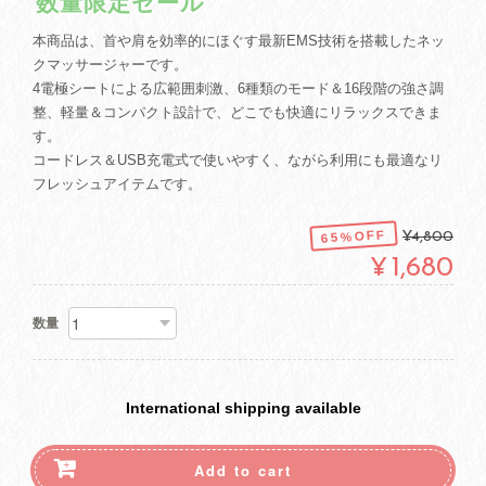
数量限定セール
本商品は、首や肩を効率的にほぐす最新EMS技術を搭載したネッ
クマッサージャーです。
4電極シートによる広範囲刺激、6種類のモード＆16段階の強さ調
整、軽量＆コンパクト設計で、どこでも快適にリラックスできま
す。
コードレス＆USB充電式で使いやすく、ながら利用にも最適なリ
フレッシュアイテムです。
65%OFF
¥4,800
¥1,680
数量
International shipping available
Add to cart