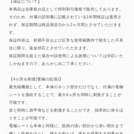
【保証について】
本商品は在庫処分品として特別割引価格で販売しております。
そのため、付属の説明書に記載されている1年間保証は適用さ
れず、保証期間は商品発送日から2ヵ月間とさせていただきま
す。
保証内容は、初期不良および正常な使用範囲内で発生した不具
合に限り、返金対応とさせていただきます。
保証期間を超えた場合や誤使用による故障については対応いた
しかねますので、あらかじめご了承ください。
【4ヵ所を刺激(電極の拡張)】
最先端機能として、本体のネック部分だけでなく、付属の電極
シートを接続することで、最大4ヵ所を同時に刺激することが
可能です。
首と同時に肩甲骨などを刺激することができ、効率的に体をほ
ぐすことが可能です。
電極シートも本体と同様に、筋肉の浅い部分から深い部分まで
優しく筋肉をほぐし、痛みを和らげ、疲れを緩和する効果があ